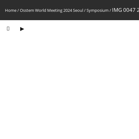
IMG 0047 
Home
/
Osstem World Meeting 2024 Seoul
/
Symposium
/